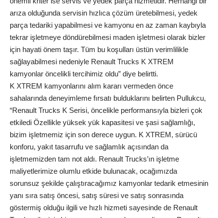
önemli kriter ise servis ve yedek parça hizmetidir. Herhangi bir
arıza olduğunda servisin hızlıca çözüm üretebilmesi, yedek
parça tedariki yapabilmesi ve kamyonu en az zaman kaybıyla
tekrar işletmeye döndürebilmesi maden işletmesi olarak bizler
için hayati önem taşır. Tüm bu koşulları üstün verimlilikle
sağlayabilmesi nedeniyle Renault Trucks K XTREM
kamyonlar öncelikli tercihimiz oldu” diye belirtti.
K XTREM kamyonlarını alım kararı vermeden önce
sahalarında deneyimleme fırsatı bulduklarını belirten Pullukcu,
“Renault Trucks K Serisi, öncelikle performansıyla bizleri çok
etkiledi Özellikle yüksek yük kapasitesi ve şasi sağlamlığı,
bizim işletmemiz için son derece uygun. K XTREM, sürücü
konforu, yakıt tasarrufu ve sağlamlık açısından da
işletmemizden tam not aldı. Renault Trucks’ın işletme
maliyetlerimize olumlu etkide bulunacak, ocağımızda
sorunsuz şekilde çalıştıracağımız kamyonlar tedarik etmesinin
yanı sıra satış öncesi, satış süresi ve satış sonrasında
göstermiş olduğu ilgili ve hızlı hizmeti sayesinde de Renault