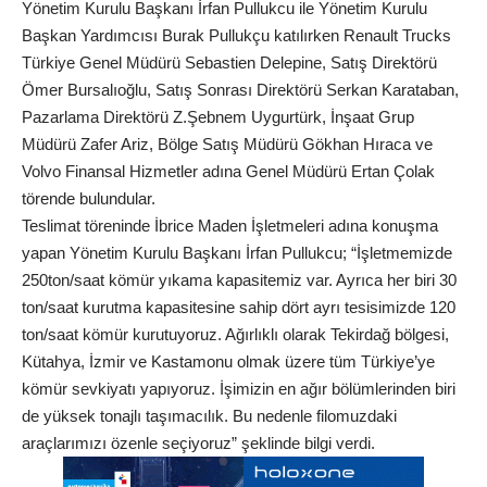
Yönetim Kurulu Başkanı İrfan Pullukcu ile Yönetim Kurulu
Başkan Yardımcısı Burak Pullukçu katılırken Renault Trucks
Türkiye Genel Müdürü Sebastien Delepine, Satış Direktörü
Ömer Bursalıoğlu, Satış Sonrası Direktörü Serkan Karataban,
Pazarlama Direktörü Z.Şebnem Uygurtürk, İnşaat Grup
Müdürü Zafer Ariz, Bölge Satış Müdürü Gökhan Hıraca ve
Volvo Finansal Hizmetler adına Genel Müdürü Ertan Çolak
törende bulundular.
Teslimat töreninde İbrice Maden İşletmeleri adına konuşma
yapan Yönetim Kurulu Başkanı İrfan Pullukcu; “İşletmemizde
250ton/saat kömür yıkama kapasitemiz var. Ayrıca her biri 30
ton/saat kurutma kapasitesine sahip dört ayrı tesisimizde 120
ton/saat kömür kurutuyoruz. Ağırlıklı olarak Tekirdağ bölgesi,
Kütahya, İzmir ve Kastamonu olmak üzere tüm Türkiye’ye
kömür sevkiyatı yapıyoruz. İşimizin en ağır bölümlerinden biri
de yüksek tonajlı taşımacılık. Bu nedenle filomuzdaki
araçlarımızı özenle seçiyoruz” şeklinde bilgi verdi.