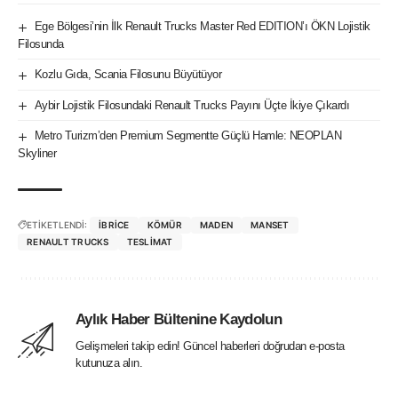
Ege Bölgesi’nin İlk Renault Trucks Master Red EDITION’ı ÖKN Lojistik
Filosunda
Kozlu Gıda, Scania Filosunu Büyütüyor
Aybir Lojistik Filosundaki Renault Trucks Payını Üçte İkiye Çıkardı
Metro Turizm’den Premium Segmentte Güçlü Hamle: NEOPLAN
Skyliner
ETİKETLENDİ:
IBRICE
KÖMÜR
MADEN
MANSET
RENAULT TRUCKS
TESLIMAT
Aylık Haber Bültenine Kaydolun
Gelişmeleri takip edin! Güncel haberleri doğrudan e-posta
kutunuza alın.