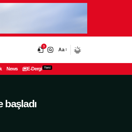
9
Aa
Yeni
k
News
E-Dergi
e başladı