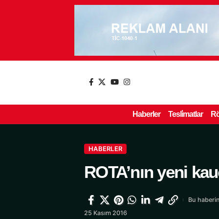
Haberler
Tesli̇matlar
Rö
HABERLER
ROTA’nın yeni kauç
Bu haberin
25 Kasım 2016