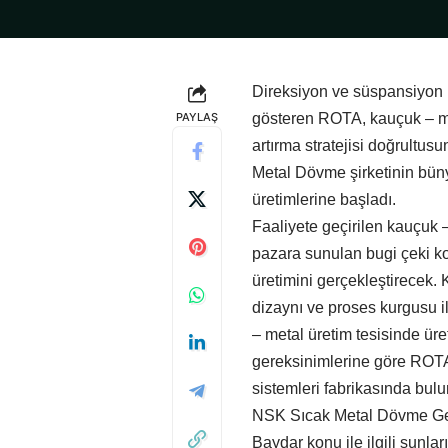
Direksiyon ve süspansiyon pa
PAYLAŞ
gösteren ROTA, kauçuk – met
artırma stratejisi doğrultu
Metal Dövme şirketinin büny
üretimlerine başladı.
Faaliyete geçirilen kauçuk –
pazara sunulan bugi çeki kol
üretimini gerçekleştirecek. 
dizaynı ve proses kurgusu 
– metal üretim tesisinde üre
gereksinimlerine göre ROTA 
sistemleri fabrikasında bulu
NSK Sıcak Metal Dövme Ge
Baydar konu ile ilgili şunla