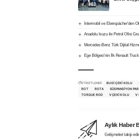
İntermobil ve Eberspächer’den Oto
Anadolu Isuzu ile Petrol Ofisi Gru
Mercedes-Benz Türk Dijital Hizm
Ege Bölgesi’nin İlk Renault Tru
ETİKETLENDİ:
BUGI ÇEKI KOLU
ROT
ROTA
SÜSPANSIYON PA
TORQUE ROD
V ÇEKI KOLU
V
Aylık Haber 
Gelişmeleri takip ed