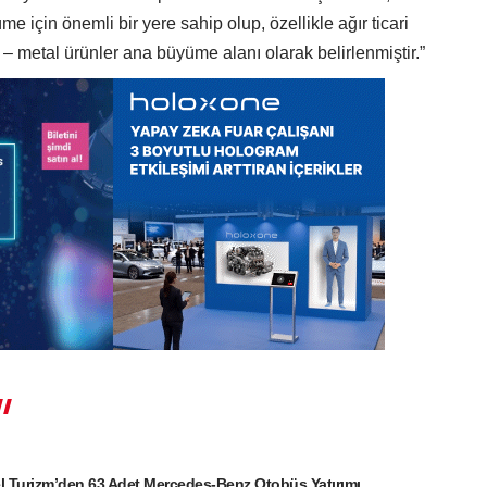
e için önemli bir yere sahip olup, özellikle ağır ticari
– metal ürünler ana büyüme alanı olarak belirlenmiştir.”
l Turizm’den 63 Adet Mercedes-Benz Otobüs Yatırımı