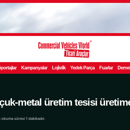
portajlar
Kampanyalar
Loji̇sti̇k
Yedek Parça
Fuarlar
Derne
uk-metal üretim tesisi üretim
 okuma süresi 1 dakikadır.