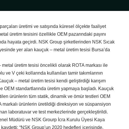
rçaları üretimi ve satışında küresel ölçekte faaliyet
al üretim tesisini özellikle OEM pazarındaki payını
sunda hayata geçirdi. NSK Group şirketlerinden NSK Sıcak
esinde yer alan kauçuk – metal üretim tesisi Bursa’da
 metal üretim tesisi öncelikli olarak ROTA markası ile
u ve V çeki kollarında kullanılan tamir takımlarının
Kauçuk – metal üretim tesisi kendi geliştirdiği karışım
ile OEM standartlarında üretim yapmaya başladı. Kauçuk
tilen ürünlerin tüm statik, dinamik ve ömür testleri OEM
markalı ürünlerin üretildiği direksiyon ve süspansiyon
nan laboratuvar ve test merkezlerinde gerçekleştirildi.
nel Müdürü ve NSK Grourp İcra Kurulu Üyesi Kaya
rı kaydetti: “NSK Group’un 2020 hedefleri içerisinde,