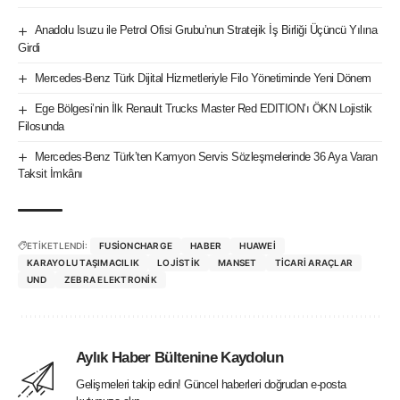
Anadolu Isuzu ile Petrol Ofisi Grubu’nun Stratejik İş Birliği Üçüncü Yılına
Girdi
Mercedes-Benz Türk Dijital Hizmetleriyle Filo Yönetiminde Yeni Dönem
Ege Bölgesi’nin İlk Renault Trucks Master Red EDITION’ı ÖKN Lojistik
Filosunda
Mercedes-Benz Türk’ten Kamyon Servis Sözleşmelerinde 36 Aya Varan
Taksit İmkânı
ETİKETLENDİ:
FUSIONCHARGE
HABER
HUAWEI
KARAYOLU TAŞIMACILIK
LOJISTIK
MANSET
TICARI ARAÇLAR
UND
ZEBRA ELEKTRONIK
Aylık Haber Bültenine Kaydolun
Gelişmeleri takip edin! Güncel haberleri doğrudan e-posta