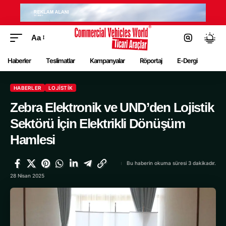
Aa
Haberler
Teslimatlar
Kampanyalar
Röportaj
E-Dergi
HABERLER
LOJISTIK
Zebra Elektronik ve UND’den Lojistik
Sektörü İçin Elektrikli Dönüşüm
Hamlesi
Bu haberin okuma süresi 3 dakikadır.
28 Nisan 2025