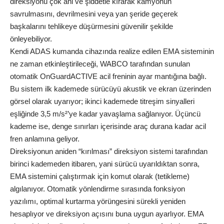
direksiyonu çok ani ve şiddetle kırarak kamyonun
savrulmasını, devrilmesini veya yan şeride geçerek
başkalarını tehlikeye düşürmesini güvenilir şekilde
önleyebiliyor.
Kendi ADAS kumanda cihazında realize edilen EMA sisteminin
ne zaman etkinleştirileceği, WABCO tarafından sunulan
otomatik OnGuardACTIVE acil freninin ayar mantığına bağlı.
Bu sistem ilk kademede sürücüyü akustik ve ekran üzerinden
görsel olarak uyarıyor; ikinci kademede titreşim sinyalleri
eşliğinde 3,5 m/s²’ye kadar yavaşlama sağlanıyor. Üçüncü
kademe ise, denge sınırları içerisinde araç durana kadar acil
fren anlamına geliyor.
Direksiyonun aniden “kırılması” direksiyon sistemi tarafından
birinci kademeden itibaren, yani sürücü uyarıldıktan sonra,
EMA sistemini çalıştırmak için komut olarak (tetikleme)
algılanıyor. Otomatik yönlendirme sırasında fonksiyon
yazılımı, optimal kurtarma yörüngesini sürekli yeniden
hesaplıyor ve direksiyon açısını buna uygun ayarlıyor. EMA