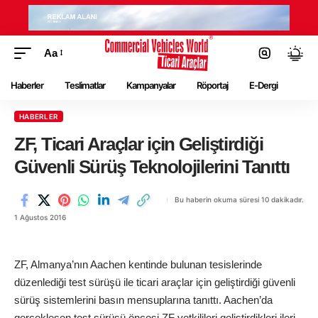
Aa
Haberler
Teslimatlar
Kampanyalar
Röportaj
E-Dergi
HABERLER
ZF, Ticari Araçlar için Geliştirdiği
Güvenli Sürüş Teknolojilerini Tanıttı
Bu haberin okuma süresi 10 dakikadır.
1 Ağustos 2016
ZF, Almanya’nın Aachen kentinde bulunan tesislerinde
düzenlediği test sürüşü ile ticari araçlar için geliştirdiği güvenli
sürüş sistemlerini basın mensuplarına tanıttı. Aachen’da
gerçekleşen test sürüşü öncesi ZF yetkilileri geliştirdikleri ileri