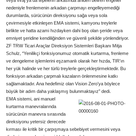
veya viraj ya da tepelerin arkasında aniden beliren engeller
nedeniyle frenlemenin arkadan çarpmayı engelleyemediği
durumlarda, sürücünün direksiyonu sağa veya sola
çevirmesiyle etkinleşen EMA sistemi, kamyonu treylerle
birlikte ve hatta azami hızdayken dahi boş olan şeride veya
emniyet şeridine kendiliğinden ve güvenli şekilde yönlendiriyor.
ZF TRW Ticari Araçlar Direksiyon Sistemleri Başkanı Mitja
Schulz, “Yenilikçi fonksiyonumuz otomatik kurtarma, frenleme
ve dengeleme işlemlerini eşzamanlı olarak her hızda, TIR’ın
her yük halinde ve her türlü treylerle gerçekleştirmektedir. Bu
fonksiyon arkadan çarpmalı kazaların önlenmesine katkı
sağlamaktadır. Ana hedefimiz olan Vision Zero’ya böylece
büyük bir adım daha yaklaşmış bulunmaktayız” dedi.
EMA sistemi, ani manuel
kurtarma manevralarında
sürücünün manevra sırasında
direksiyonu yetersiz derecede
kırması ile kritik bir çarpışmaya sebebiyet vermesini veya