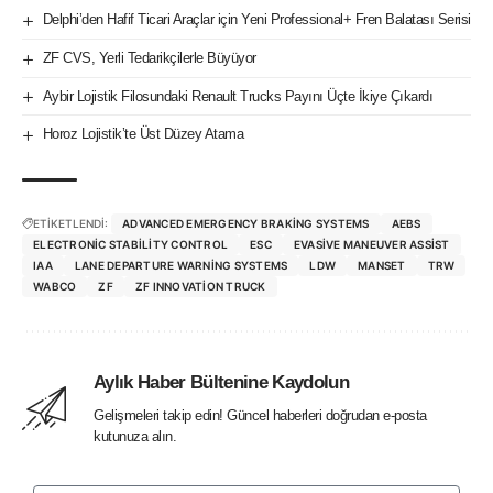
Delphi’den Hafif Ticari Araçlar için Yeni Professional+ Fren Balatası Serisi
ZF CVS, Yerli Tedarikçilerle Büyüyor
Aybir Lojistik Filosundaki Renault Trucks Payını Üçte İkiye Çıkardı
Horoz Lojistik’te Üst Düzey Atama
ETİKETLENDİ:
ADVANCED EMERGENCY BRAKING SYSTEMS
AEBS
ELECTRONIC STABILITY CONTROL
ESC
EVASIVE MANEUVER ASSIST
IAA
LANE DEPARTURE WARNING SYSTEMS
LDW
MANSET
TRW
WABCO
ZF
ZF INNOVATION TRUCK
Aylık Haber Bültenine Kaydolun
Gelişmeleri takip edin! Güncel haberleri doğrudan e-posta
kutunuza alın.