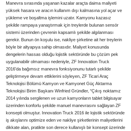
Manevra sırasında yaşanan kazalar araçta daima maliyeti
yüksek hasara ve aracın kullanım dışı kalmasına yol açar ve
yükleme ve boşaltma işlemini uzatır. Kamyonu kazasız
şekilde rampaya yanaştırmak için treylerde bulunan sensör
sistemi üzerinden çevrenin kapsamlı şekilde algılanması
gerekir. Bunun ön koşulu ise, nakliye şirketine ait her treylerin
böyle bir altyapıya sahip olmasıdır. Maliyet konusunda
dengelerin hassas olduğu lojistik sektöründe bu çözüm pek
uygulanabilir olmaması nedeniyle, ZF Innovation Truck
2016’da bağımsız manevra fonksiyonunu tutarlı şekilde
geliştirmeye devam ettiklerini söyleyen, ZF Ticari Araç
Teknolojisi Bölümü Kamyon ve Kamyonet Güç Aktarma
Teknolojisi Birim Başkanı Winfried Gründler, “Çıkış noktamız
2014 yılında sergilenen ve uzun kamyonların tablet bilgisayar
üzerinden konforlu şekilde manuel manevrasını sağlayan ZF
konsepti olmuştur. Innovation Truck 2016 ile lojistik sektöründe
iş akışlarını optimize eden ve nakliye şirketlerinin maliyetlerini
dikkate alan, pratikte son derece kullanışlı bir konsept üzerinde