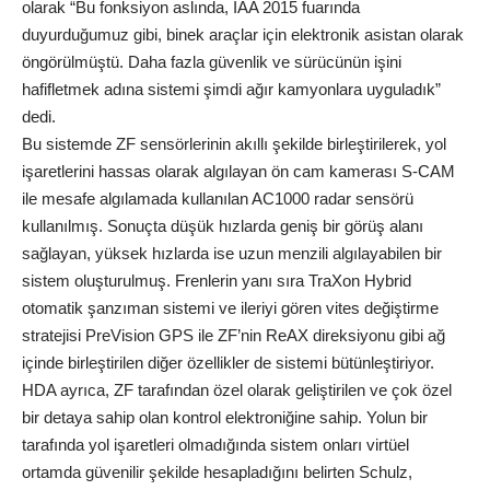
olarak “Bu fonksiyon aslında, IAA 2015 fuarında
duyurduğumuz gibi, binek araçlar için elektronik asistan olarak
öngörülmüştü. Daha fazla güvenlik ve sürücünün işini
hafifletmek adına sistemi şimdi ağır kamyonlara uyguladık”
dedi.
Bu sistemde ZF sensörlerinin akıllı şekilde birleştirilerek, yol
işaretlerini hassas olarak algılayan ön cam kamerası S-CAM
ile mesafe algılamada kullanılan AC1000 radar sensörü
kullanılmış. Sonuçta düşük hızlarda geniş bir görüş alanı
sağlayan, yüksek hızlarda ise uzun menzili algılayabilen bir
sistem oluşturulmuş. Frenlerin yanı sıra TraXon Hybrid
otomatik şanzıman sistemi ve ileriyi gören vites değiştirme
stratejisi PreVision GPS ile ZF’nin ReAX direksiyonu gibi ağ
içinde birleştirilen diğer özellikler de sistemi bütünleştiriyor.
HDA ayrıca, ZF tarafından özel olarak geliştirilen ve çok özel
bir detaya sahip olan kontrol elektroniğine sahip. Yolun bir
tarafında yol işaretleri olmadığında sistem onları virtüel
ortamda güvenilir şekilde hesapladığını belirten Schulz,