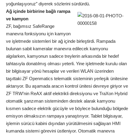
yoğunlaşıyoruz” diyerek sözlerini sürdürdü.
Ağ içinde birbirine bağlı rampa
ve kamyon
ZF, bağımsız SafeRange
manevra fonksiyonu için kamyon
ve işletmede sistemleri bir ağ içinde birleştirdi. Rampada
bulunan sabit kameralar manevra edilecek kamyonu
algılarken, kamyonun sadece treylerin arkasında bir hedef
tahtasıyla donatılmış olması yeterli. Yine işletmede kurulu olan
bir bilgisayar yönü hesaplar ve verileri WLAN üzerinden
taşıttaki ZF Openmatics telematik sisteminin yerleşik ünitesine
aktarıyor. Bu aşamada aracın kontrol ünitesi devreye giriyor ve
ZF TRW’nin ReAX aktif elektrikli direksiyonu ve TraXon Hybrid
otomatik şanzıman sisteminden destek alarak kamyonu
kısmen sadece elektrik gücüyle ve böylece bulunduğu bölgede
emisyon olmaksızın rampaya yanaştırıyor. Tablet bilgisayar,
işlemin sürücü kabini dışından yürütülmesini sağlayan HMI
kumanda sistemi görevini üstleniyor. Otomatik manevra