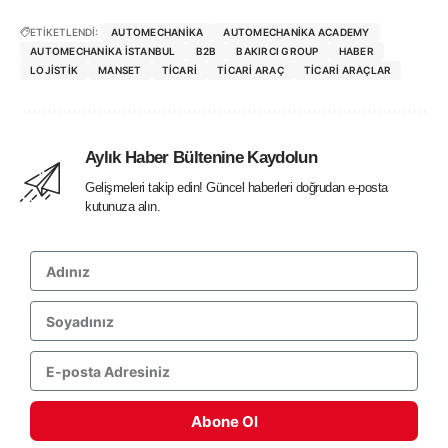
ETİKETLENDİ:
AUTOMECHANIKA
AUTOMECHANIKA ACADEMY
AUTOMECHANIKA ISTANBUL
B2B
BAKIRCI GROUP
HABER
LOJISTIK
MANSET
TICARI
TICARI ARAÇ
TICARI ARAÇLAR
Aylık Haber Bültenine Kaydolun
Gelişmeleri takip edin! Güncel haberleri doğrudan e-posta
kutunuza alın.
Abone Ol