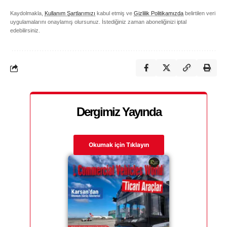
Kaydolmakla,
Kullanım Şartlarımızı
kabul etmiş ve
Gizlilik Politikamızda
belirtilen veri
uygulamalarını onaylamış olursunuz. İstediğiniz zaman aboneliğinizi iptal
edebilirsiniz.
Dergimiz Yayında
Okumak için Tıklayın