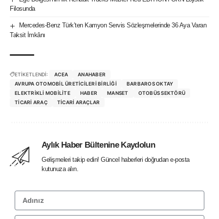
Filosunda
Mercedes-Benz Türk’ten Kamyon Servis Sözleşmelerinde 36 Aya Varan
Taksit İmkânı
ETİKETLENDİ:
ACEA
ANAHABER
AVRUPA OTOMOBIL ÜRETICILERI BIRLIĞI
BARBAROS OKTAY
ELEKTRIKLI MOBILITE
HABER
MANSET
OTOBÜS SEKTÖRÜ
TICARI ARAÇ
TICARI ARAÇLAR
Aylık Haber Bültenine Kaydolun
Gelişmeleri takip edin! Güncel haberleri doğrudan e-posta
kutunuza alın.