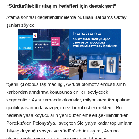
“
Sürdürülebilir ulaşım hedefleri için destek şart”
Atama sonrası değerlendirmelerde bulunan Barbaros Oktay,
şunları söyledi:
“Şehir içi otobüs taşımacılığı, Avrupa otomotiv endüstrisinin
karbondan arındırma konusunda en ileri seviyedeki
segmentidir. Aynı zamanda otobüsler, milyonlarca Avrupalının
günlük yaşamında vazgeçilmez bir rol üstlenmektedir. Bu
nedenle yasa koyucuların yeni düzenlemeleri şekillendirirken;
Portekiz’den Polonya’ya, İsveç’ten Sicilya’ya kadar toplumların
ihtiyaç duyduğu sosyal ve sürdürülebilir ulaşımı, Avrupa
otobüs üreticilerinin rekabet gücünü zayıflatmadan