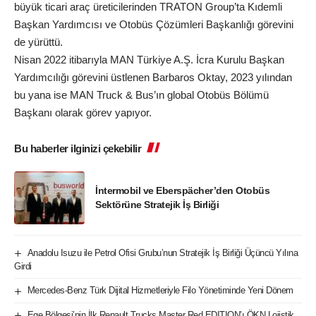
büyük ticari araç üreticilerinden TRATON Group’ta Kıdemli
Başkan Yardımcısı ve Otobüs Çözümleri Başkanlığı görevini
de yürüttü.
Nisan 2022 itibarıyla MAN Türkiye A.Ş. İcra Kurulu Başkan
Yardımcılığı görevini üstlenen Barbaros Oktay, 2023 yılından
bu yana ise MAN Truck & Bus’ın global Otobüs Bölümü
Başkanı olarak görev yapıyor.
Bu haberler ilginizi çekebilir
İntermobil ve Eberspächer’den Otobüs
Sektörüne Stratejik İş Birliği
Anadolu Isuzu ile Petrol Ofisi Grubu’nun Stratejik İş Birliği Üçüncü Yılına
Girdi
Mercedes-Benz Türk Dijital Hizmetleriyle Filo Yönetiminde Yeni Dönem
Ege Bölgesi’nin İlk Renault Trucks Master Red EDITION’ı ÖKN Lojistik