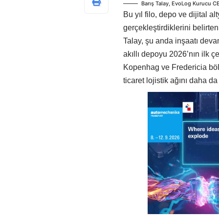
Barış Talay, EvoLog Kurucu C
Bu yıl filo, depo ve dijital 
gerçekleştirdiklerini belirte
Talay, şu anda inşaatı deva
akıllı depoyu 2026’nın ilk 
Kopenhag ve Fredericia bölge
ticaret lojistik ağını daha d