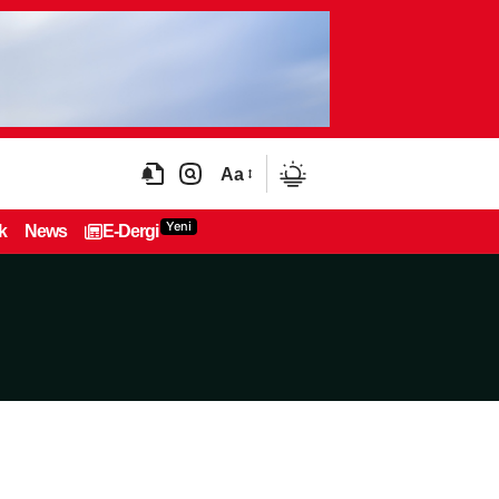
Aa
Yeni
k
News
E-Dergi