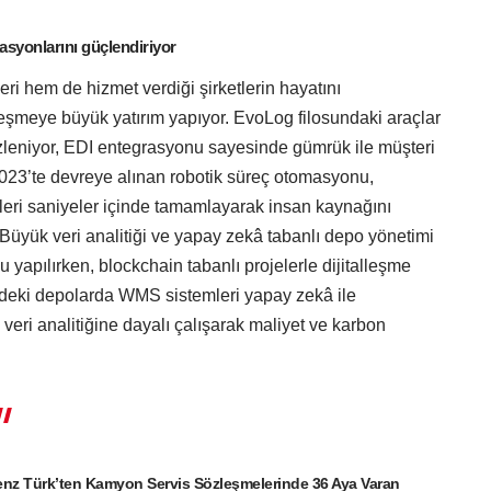
rasyonlarını güçlendiriyor
ri hem de hizmet verdiği şirketlerin hayatını
lleşmeye büyük yatırım yapıyor. EvoLog filosundaki araçlar
 izleniyor, EDI entegrasyonu sayesinde gümrük ile müşteri
 2023’te devreye alınan robotik süreç otomasyonu,
mleri saniyeler içinde tamamlayarak insan kaynağını
 Büyük veri analitiği ve yapay zekâ tabanlı depo yönetimi
u yapılırken, blockchain tabanlı projelerle dijitalleşme
e’deki depolarda WMS sistemleri yapay zekâ ile
 veri analitiğine dayalı çalışarak maliyet ve karbon
nz Türk’ten Kamyon Servis Sözleşmelerinde 36 Aya Varan