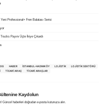
ı
in Yeni Professional+ Fren Balatası Serisi
üyor
t Trucks Payını Üçte İkiye Çıkardı
a
LOG
HABER
İSTANBUL-HADIMKÖY
LOJISTIK
LOJISTIK SEKTÖRÜ
I
TICARI ARAÇ
TICARI ARAÇLAR
Bültenine Kaydolun
in! Güncel haberleri doğrudan e-posta kutunuza alın.