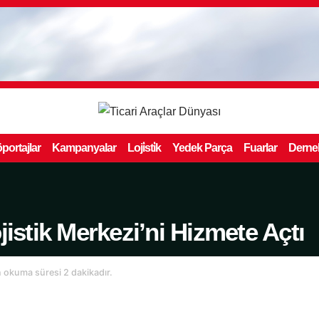
portajlar
Kampanyalar
Loji̇sti̇k
Yedek Parça
Fuarlar
Derne
jistik Merkezi’ni Hizmete Açtı
 okuma süresi 2 dakikadır.