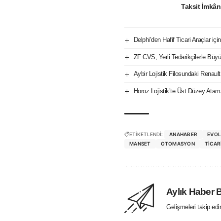
Taksit İmkân
Delphi’den Hafif Ticari Araçlar iç
ZF CVS, Yerli Tedarikçilerle Büy
Aybir Lojistik Filosundaki Renaul
Horoz Lojistik’te Üst Düzey Atam
ETİKETLENDİ:
ANAHABER
EVO
MANSET
OTOMASYON
TICAR
Aylık Haber 
Gelişmeleri takip ed