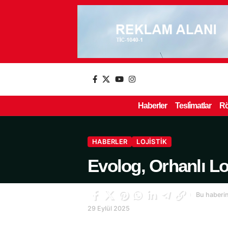
Haberler
Tesli̇matlar
Rö
HABERLER
LOJISTIK
Evolog, Orhanlı Lo
Bu haberin
29 Eylül 2025