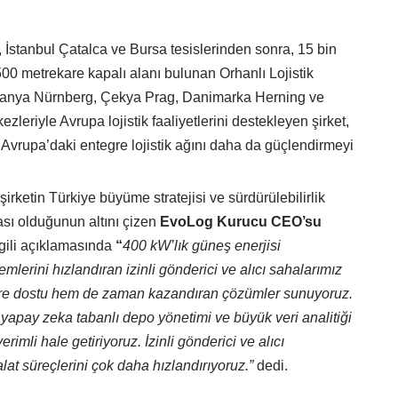
İstanbul Çatalca ve Bursa tesislerinden sonra, 15 bin
00 metrekare kapalı alanı bulunan Orhanlı Lojistik
lmanya Nürnberg, Çekya Prag, Danimarka Herning ve
kezleriyle Avrupa lojistik faaliyetlerini destekleyen şirket,
 Avrupa’daki entegre lojistik ağını daha da güçlendirmeyi
şirketin Türkiye büyüme stratejisi ve sürdürülebilirlik
sı olduğunun altını çizen
EvoLog Kurucu CEO’su
ilgili açıklamasında
“
400 kW’lık güneş enerjisi
lerini hızlandıran izinli gönderici ve alıcı sahalarımız
vre dostu hem de zaman kazandıran çözümler sunuyoruz.
apay zeka tabanlı depo yönetimi ve büyük veri analitiği
rimli hale getiriyoruz. İzinli gönderici ve alıcı
halat süreçlerini çok daha hızlandırıyoruz.”
dedi.