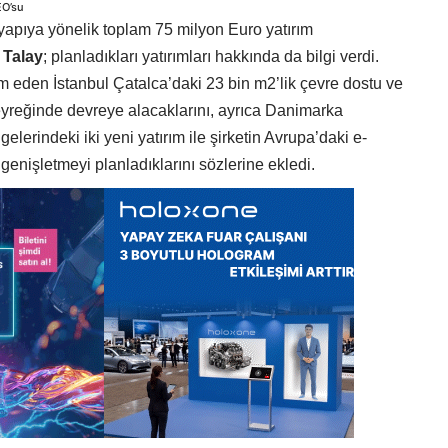
EO’su
altyapıya yönelik toplam 75 milyon Euro yatırım
n
Talay
; planladıkları yatırımları hakkında da bilgi verdi.
m eden İstanbul Çatalca’daki 23 bin m2’lik çevre dostu ve
çeyreğinde devreye alacaklarını, ayrıca Danimarka
lerindeki iki yeni yatırım ile şirketin Avrupa’daki e-
a genişletmeyi planladıklarını sözlerine ekledi.