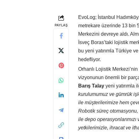
EvoLog; İstanbul Hadımköy, 
PAYLAŞ
metrekare üzerinde 13 bin 5
Merkezini devreye aldı. A
İsveç Boras’taki lojistik mer
bu yeni yatırımla Türkiye ve
hedefliyor.
Orhanlı Lojistik Merkezi’nin 
vizyonunun önemli bir parça
Barış Talay
yeni yatırımla 
kurulumumuz ve gümrük işlem
ile müşterilerimize hem çe
Robotik süreç otomasyonu, y
ile depo operasyonlarımızı ve
yetkilerimizle, ihracat ve it