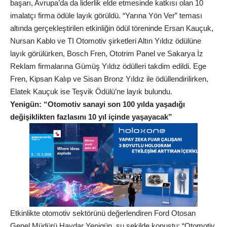
başarı, Avrupa’da da liderlik elde etmesinde katkısı olan 10
imalatçı firma ödüle layık görüldü. “Yarına Yön Ver” teması
altında gerçekleştirilen etkinliğin ödül töreninde Ersan Kauçuk,
Nursan Kablo ve TI Otomotiv şirketleri Altın Yıldız ödülüne
layık görülürken, Bosch Fren, Ototrim Panel ve Sakarya İz
Reklam firmalarına Gümüş Yıldız ödülleri takdim edildi. Ege
Fren, Kipsan Kalıp ve Sisan Bronz Yıldız ile ödüllendirilirken,
Elatek Kauçuk ise Teşvik Ödülü’ne layık bulundu.
Yenigün: “Otomotiv sanayi son 100 yılda yaşadığı
değişiklikten fazlasını 10 yıl içinde yaşayacak”
Etkinlikte otomotiv sektörünü değerlendiren Ford Otosan
Genel Müdürü Haydar Yenigün, şu şekilde konuştu: “Otomotiv