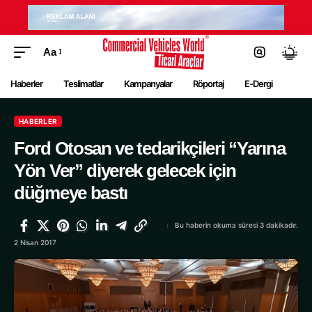
Aa
Haberler
Teslimatlar
Kampanyalar
Röportaj
E-Dergi
HABERLER
Ford Otosan ve tedarikçileri “Yarına
Yön Ver” diyerek gelecek için
düğmeye bastı
Bu haberin okuma süresi 3 dakikadır.
2 Nisan 2017