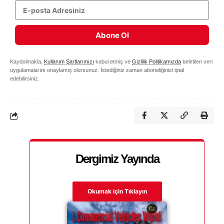
Abone Ol
Kaydolmakla,
Kullanım Şartlarımızı
kabul etmiş ve
Gizlilik Politikamızda
belirtilen veri
uygulamalarını onaylamış olursunuz. İstediğiniz zaman aboneliğinizi iptal
edebilirsiniz.
Dergimiz Yayında
Okumak için Tıklayın