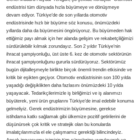
endüstrisi tüm dünyada hızla büyümeye ve dönüşmeye
devam ediyor. Türkiye’de de son yıllarda otomotiv
endüstrisinde hızlı bir büyüme söz konusu, önümüzdeki
yıllarda daha da büyümesini öngörüyoruz. Bu büyümeden hak
ettiğimiz payı almak için her alanda gelişim ve rekabetçiliğimizi
sürdürülebilir kılmak zorundayız. Son 2 yıldır Türkiye’nin
ihracat şampiyonluğu, üst üste 6. kez de otomotiv sektörünün
ihracat şampiyonluğunu gururla sürdürüyoruz. Sektörümüz
bugün dijitalleşmeyle birlikte birçok önemli trendin etkisinde ve
kritik bir eşikten geçiyor. Otomotiv endüstrisinin son 100 yılda
yaşadığı değişiklikten daha fazlasını önümüzdeki 10 yılda
yaşayacak. Tedarikçilerimizle iş birliğimizi ve iş alanımızı
büyüterek, yeni ürün gruplarını Türkiye’de imal edebilir konuma
gelmeliyiz. Gerek endüstrimizin büyümesine, gerekse
istihdama katkı sağlamak gibi ülkemize pozitif getirilerini de
düşünürsek çok kritik ve stratejik olan bu konularda
imalatçılarımızla el ele çalışmamız gerektiği bilincindeyiz.
Ancak inovasyonu işimizin tüm süreçlerine uygulayarak ve