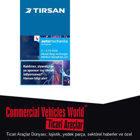
Ticari Araçlar Dünyası; lojistik, yedek parça, sektörel haberler ve özel