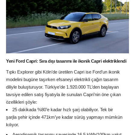
Yeni Ford Capri: Sıra dışı tasarımı ile ikonik Capri elektriklendi
Tıpkı Explorer gibi Köln’de üretilen Capri ise Ford’un ikonik
modelini bugüne taşırken efsaneyi elektrikli çağın tasarım
diliyle buluşturuyor. Türkiye’de 1.920.000 TL’den başlayan
tavsiye edilen satış fiyatıyla ile sunulan Capri’nin öne çıkan
özellikleri şöyle:
25 dakikada %80’e kadar hızlı şarj olabiliyor. Tek bir
şarjla şehir içinde 471km’ye kadar sürüş yapmayı mümkün
kılıyor.
Aerodinamik tasarımı sayesinde 16.5 kWh/100km yakıt