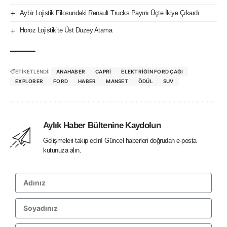
Aybir Lojistik Filosundaki Renault Trucks Payını Üçte İkiye Çıkardı
Horoz Lojistik’te Üst Düzey Atama
ETİKETLENDİ:
ANAHABER
CAPRI
ELEKTRIĞIN FORD ÇAĞI
EXPLORER
FORD
HABER
MANSET
ÖDÜL
SUV
Aylık Haber Bültenine Kaydolun
Gelişmeleri takip edin! Güncel haberleri doğrudan e-posta
kutunuza alın.