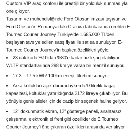
Custom VIP araç konforu ile prestijli bir yolculuk sunmasıyla
öne çıkıyor.
Tasarım ve mühendisliğinde Ford Otosan imzası taşıyan ve
Ford Otosan’ın Romanya’daki Craiova fabrikasında üretilen E-
Tourneo Courier Journey Türkiye’de 1.685.000 TL’den
başlayan tavsiye edilen satış fiyatı ile satışa sunuluyor. E-
Tourneo Courier Journey’in başlıca özellikleri şöyle:
23 dakikada %10’dan %80’e kadar hızlı şarj olabiliyor.
WLTP standartlarında 288 km’ye varan bir menzil sunuyor.
17.3 – 17.5 kWh/ 100km enerji tüketimi sunuyor
Arka koltukları açık durumdayken 570 litrelik bagaj
kapasitesi, koltuklar yatırıldığında 2172 litreye çıkabiliyor. Bu
yönüyle geniş aileler için de cazip bir seçenek haline geliyor.
12” dokunmatik ekran, 12’’ gösterge paneli, anahtarsız
çalıştırma, elektronik el freni gibi özellikler de E Tourneo
Courier Journey’i öne çıkaran özellikleri arasında yer alıyor.