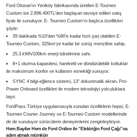
Ford Otosan’ın Yeniköy fabrikasında üretilen E-Tourneo
Custom ise 2.896.400TL’den başlayan tavsiye edilen satış
fiyatı ile sunuluyor. E- Tourneo Custom’ın başlıca özellikleri
şöyle:
39 dakikada %10’dan %80’e kadar hızlı şarj olabilen E-
Tourneo Custom, 325km’ye kadar bir sürüş menziline sahip.
25.3 kWh/100km enerji tüketimine sahi.
8+1 oturma kapasitesi, hareketli ve döndürülebilir koltuklar
ile maksimum konfor ve kullanım esnekliği sunuyor.
SYNC 4 bilgi-eğlence sistemi, 13″ dokunmatik ekran, Pro-
Power Onboard özellikleri ile modern teknolojiyi yolculuklara
taşır.
FordPass Türkiye uygulamasıyla sunulan özelliklerin hepsi, E-
Tourneo Courier Journey ve E-Tourneo Custom modellerinde
de de sunuluyor sürücülerin deneyimlerini zenginleştiriyor.
Hem Bayiler Hem de Ford Online ile “Elektriğin Ford Çağı”na
adım atmak mümkün