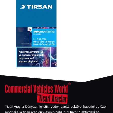
Ticari Araçlar Dünyası; lojistik, yedek parça, sektörel haberler ve özel
röportajlarla ticari araç dünyasının nabzını tutuyor. Sektördeki en