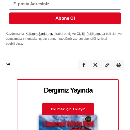
Abone Ol
Kaydolmakla,
Kullanım Şartlarımızı
kabul etmiş ve
Gizlilik Politikamızda
belirtilen veri
uygulamalarını onaylamış olursunuz. İstediğiniz zaman aboneliğinizi iptal
edebilirsiniz.
Dergimiz Yayında
Okumak için Tıklayın