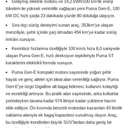
Gelişmiş elektrik motoru ve 14,2 kWh/100 km’lik enerji
tüketimi ile yüksek verimlilik sağlayan yeni Puma Gen-E, 100
kW DC hızlı şarjla 23 dakikada yüzde 80 doluluğa ulaşıyor.
Sıra dışı sürüş deneyimi sunan araç, 353km’ye ulaşan
menziliyle, şehir içinde şarj olmadan 494 km’ye kadar sürüş
imkânı sunuyor.
Kesintisiz hızlanma özelliğiyle 100 km/s hıza 8,0 saniyede
ulaşan Puma Gen-E, hızlı direksiyon tepkileriyle Puma ST
karakterini elektrikli formda sunuyor.
Puma Gen-E kompakt motoru sayesinde yoğun şehir
hayatı ve genç aileler için ideal alan verimliliği sağlıyor. Puma
Gen-E’ye özgü GigaBox alt bagaj bölmesi, kullanım kolaylığı
ve esnekliği artırıyor. Bu pratik alan sayesinde, arka koltuklar
yerindeyken tavana kadar 574 litreye kadar yükleme hacmi
elde ediliyor. Ön kısımda benzinli motordan kazanılan 43 litrelik
saklama alanıyla ek bagaj kapasitesi sunulmuş oluyor. Araç,
bu özelliğiyle kendinden büyük SUV’lardan daha geniş bir