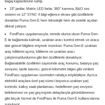
bagaj kapasitesine sahip.
19” jantlar, Matrix LED farlar, 360° kamera, B&O ses
sistemi ve 12” SYNC 4 bilgi-eğlence ekranı gibi özelliklerle
donatılan Puma Gen-E hem teknolojik hem de estetik açıdan
dikkat çekiyor.
FordPass uygulamasıyla, nerede olursa olsun Puma Gen-
E ile bağlantıda kalmak, uzaktan aracı kontrol etmek ve araca
dair güncel bilgilere erişmek mümkün. Puma Gen-E uzaktan
araç kilitlerini açma, kilitleme ve uzaktan aracı
çalıştırma/durdurma gibi ileri özelliklerle donatılıyor.
Bağlanabilirlik özellikleri sayesinde araç konumu, batarya şarj
seviyesi, lastik basıncı, güncel kilometre bilgisi gibi verilere
FordPass uygulaması üzerinden rahatça erişilebiliyor. Ayrıca
elektrikli araçlara özel şarj süreci boyunca uzaktan şarj
kontrolü, kalkış saati planlaması, hedeflenen şarj seviyesi
belirlenmesi ve şarj geçmişinin detaylarıyla görüntülenmesi
gibi birçok hizmet de FordPass ile Puma Gen-E kullanıcılarına
sunuluyor.