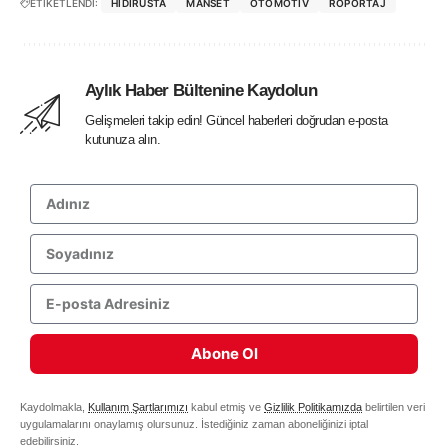
ETİKETLENDİ:
HIDIRUSTA
MANSET
OTOMOTIV
RÖPORTAJ
Aylık Haber Bültenine Kaydolun
Gelişmeleri takip edin! Güncel haberleri doğrudan e-posta
kutunuza alın.
Abone Ol
Kaydolmakla,
Kullanım Şartlarımızı
kabul etmiş ve
Gizlilik Politikamızda
belirtilen veri
uygulamalarını onaylamış olursunuz. İstediğiniz zaman aboneliğinizi iptal
edebilirsiniz.