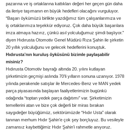
pazarına ve iş ortaklarına kattıkları değeri her geçen gün daha
da ileriye taşımanın en büyük hedefleri olacağını vurguluyor.
“Başarı öykümüzü birlikte yazdığımız tüm çalışanlarımıza ve
iş ortaklarımıza teşekkür ediyoruz. Çok daha büyük başarılara
imza atmaya hazırız, çünkü asıl yolculuğumuz şimdi başlıyor.”
diyen Hıdırusta Otomotiv Genel Müdürü Rıza Şahin ile şirketin
20 yıllık yolculuğunu ve gelecek hedeflerini konuştuk.
Hıdırusta’nın kuruluş öyküsünü bizimle paylaşabilir
misiniz?
Hıdırusta Otomotiv bayrağı altında 20. yılını kutlayan
şirketimizin geçmişi aslında 70’li yılların sonuna uzanıyor. 1978
yılında perakende satışlar ile Mercedes-Benz ve MAN yedek
parça piyasasında başlayan faaliyetlerimizin bugünkü
odağında “toptan yedek parça dağıtımı” var. Şirketimizin
temellerini atan ve bize çok değerli bir miras bırakan
saygıdeğer büyüğümüz, sektörümüzde “Hıdır Usta” olarak
tanınan merhum Hıdır Şahin’e çok şey borçluyuz. Bu vesileyle
zamansız kaybettiğimiz Hıdır Şahin’i rahmetle anıyoruz.