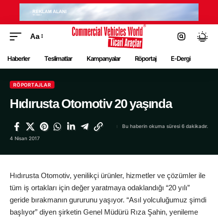
Aa
Haberler
Teslimatlar
Kampanyalar
Röportaj
E-Dergi
RÖPORTAJLAR
Hıdırusta Otomotiv 20 yaşında
Bu haberin okuma süresi 6 dakikadır.
4 Nisan 2017
Hıdırusta Otomotiv, yenilikçi ürünler, hizmetler ve çözümler ile
tüm iş ortakları için değer yaratmaya odaklandığı “20 yılı”
geride bırakmanın gururunu yaşıyor. “Asıl yolculuğumuz şimdi
başlıyor” diyen şirketin Genel Müdürü Rıza Şahin, yenileme