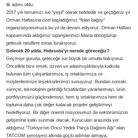
ilk adımı oldu.
2017 yılı temamızı ise “yeşil” olarak belirledik ve geçtiğimiz yıl
Orman Haftasına özel başlattığımız “fidan bağışı”
organizasyonumuza bu yıl da devam ediyoruz. Orman Haftası
kapsamında aldığımız siparişlerimizi fidana dönüştürüp
gelecek nesillere miras bırakıyoruz.
Gelecek 20 yılda, Hıdırusta’yı nerede göreceğiz?
Geçmişe gururla, geleceğe ise büyük bir umutla bakıyoruz.
Öncelikle bize emek, özveri ve adanmışlıklarıyla katkıda
bulunan tüm çalışanlarımıza, iş ortaklarımıza ve
müşterilerimize teşekkürlerimizi sunuyoruz. Bundan sonraki
süreçte, teknolojinin getirdiği fırsatlardan yararlanmayı, ürün
portföyümüzü güçlendirmeyi, hem iş ortaklarımıza hem de
topluma daha çok değer katacak projeler geliştirmeyi
hedefliyoruz. Bir diğer önemli misyonumuz da sektörümüzün
gelişimine katkı sunmak olacak. Kurucuları arasında yer
aldığımız “Türkiye’nin Öncü Yedek Parça Dağıtım Ağı” olan
TATCOM şemsiyesi altında güçlü adımlar atmaya,