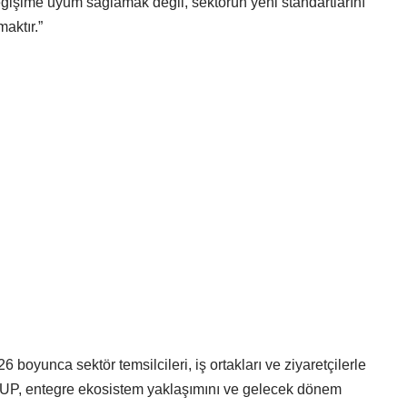
eğişime uyum sağlamak değil, sektörün yeni standartlarını
maktır.”
boyunca sektör temsilcileri, iş ortakları ve ziyaretçilerle
P, entegre ekosistem yaklaşımını ve gelecek dönem