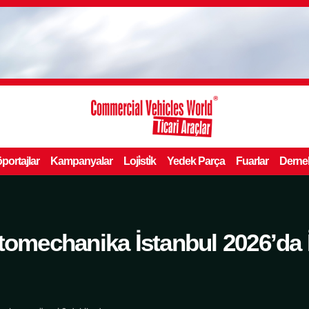
portajlar
Kampanyalar
Loji̇sti̇k
Yedek Parça
Fuarlar
Derne
mechanika İstanbul 2026’da İ