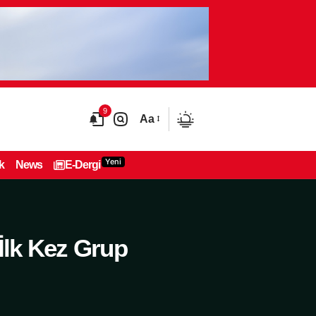
9
Aa
Yeni
k
News
E-Dergi
lk Kez Grup