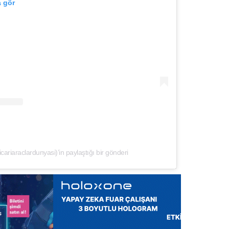
a gör
ticariaraclardunyasi)’in paylaştığı bir gönderi