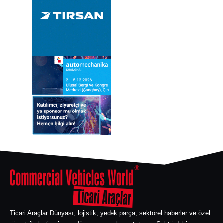
Ticari Araçlar Dünyası; lojistik, yedek parça, sektörel haberler ve özel