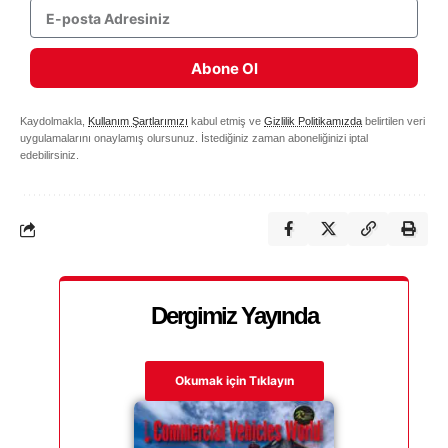
Abone Ol
Kaydolmakla,
Kullanım Şartlarımızı
kabul etmiş ve
Gizlilik Politikamızda
belirtilen veri
uygulamalarını onaylamış olursunuz. İstediğiniz zaman aboneliğinizi iptal
edebilirsiniz.
Dergimiz Yayında
Okumak için Tıklayın