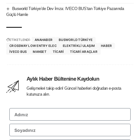
Busworld Türkiye’de Dev İmza: IVECO BUS’tan Türkiye Pazarında
Güçlü Hamle
ETİKETLENDİ:
ANAHABER
BUSWORLD TÜRKIYE
CROSSWAY LOW ENTRY ELEC
ELEKTRIKLI ULAŞIM
HABER
IVECO BUS
MANSET
TICARI
TICARI ARAÇLAR
Aylık Haber Bültenine Kaydolun
Gelişmeleri takip edin! Güncel haberleri doğrudan e-posta
kutunuza alın.