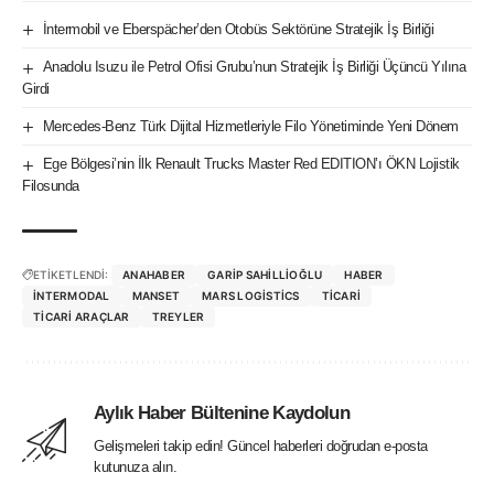
İntermobil ve Eberspächer’den Otobüs Sektörüne Stratejik İş Birliği
Anadolu Isuzu ile Petrol Ofisi Grubu’nun Stratejik İş Birliği Üçüncü Yılına
Girdi
Mercedes-Benz Türk Dijital Hizmetleriyle Filo Yönetiminde Yeni Dönem
Ege Bölgesi’nin İlk Renault Trucks Master Red EDITION’ı ÖKN Lojistik
Filosunda
ETİKETLENDİ:
ANAHABER
GARIP SAHILLIOĞLU
HABER
INTERMODAL
MANSET
MARS LOGISTICS
TICARI
TICARI ARAÇLAR
TREYLER
Aylık Haber Bültenine Kaydolun
Gelişmeleri takip edin! Güncel haberleri doğrudan e-posta
kutunuza alın.