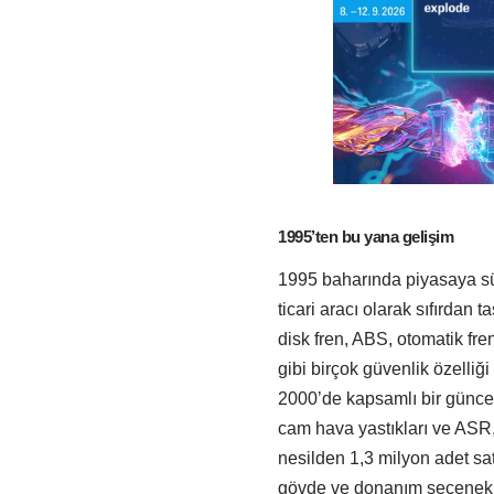
1995’ten bu yana geli
şim
1995 baharında piyasaya sür
ticari aracı olarak sıfırdan 
disk fren, ABS, otomatik fre
gibi birçok güvenlik özelliği 
2000’de kapsamlı bir güncel
cam hava yastıkları ve ASR, 
nesilden 1,3 milyon adet satı
gövde ve donanım seçenekleri