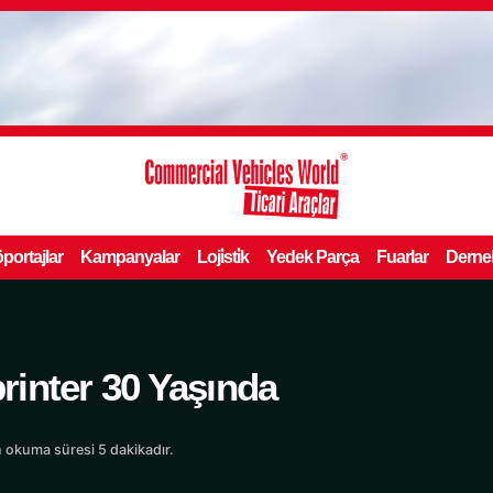
portajlar
Kampanyalar
Loji̇sti̇k
Yedek Parça
Fuarlar
Derne
inter 30 Yaşında
 okuma süresi 5 dakikadır.