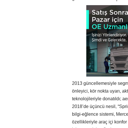
2013 güncellemesiyle segmen
önleyici, kör nokta uyarı, akt
teknolojileriyle donatıldı; a
2018’de üçüncü nesil, “Sprin
bilgi-eğlence sistemi, Merc
özellikleriyle araç içi konfo