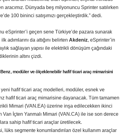
len aracımız. Dünyada beş milyonuncu Sprinter satılırken
ye’de 100 bininci satışımızı gerçekleştirdik.” dedi.
iyonu eSprinter’i geçen sene Türkiye’de pazara sunarak
 ilk adımlarını da attığını belirten
Akdeniz
, eSprinter’in
aylık sağlayan yapısı ile elektrikli dönüşüm çağındaki
klerinin altını çizdi.
enz, modüler ve ölçeklenebilir hafif ticari araç mimarisini
 yeni hafif ticari araç modelleri, modüler, esnek ve
nz hafif ticari araç mimarisine dayanacak. Tüm tamamen
trikli Mimari (VAN.EA) üzerine inşa edilecekken ikinci
olan Van İçten Yanmalı Mimari (VAN.CA) ile ise son derece
ra sahip hafif ticari araçlar üretilecek.
isi, lüks segmente konumlandırılan özel kullanım araçlar