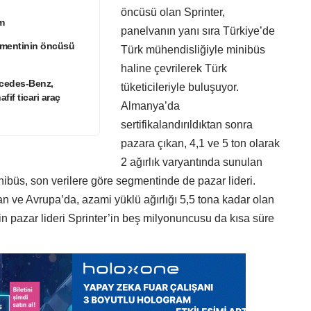
öncüsü olan Sprinter,
m
panelvanın yanı sıra Türkiye’de
egmentinin öncüsü
Türk mühendisliğiyle minibüs
haline çevrilerek Türk
rcedes-Benz,
tüketicileriyle buluşuyor.
fif ticari araç
Almanya’da
sertifikalandırıldıktan sonra
pazara çıkan, 4,1 ve 5 ton olarak
2 ağırlık varyantında sunulan
büs, son verilere göre segmentinde de pazar lideri.
an ve Avrupa’da, azami yüklü ağırlığı 5,5 tona kadar olan
in pazar lideri Sprinter’in beş milyonuncusu da kısa süre