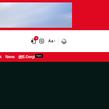
9
Aa
Yeni
k
News
E-Dergi