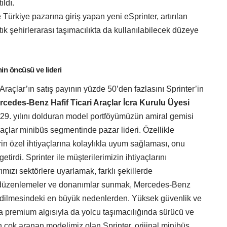
ıldı.
e Türkiye pazarına giriş yapan yeni eSprinter, artırılan
ık şehirlerarası taşımacılıkta da kullanılabilecek düzeye
in öncüsü ve lideri
raçlar’ın satış payının yüzde 50’den fazlasını Sprinter’in
rcedes-Benz Hafif Ticari Ara
ç
lar İcra Kurulu Üyesi
29. yılını dolduran model portföyümüzün amiral gemisi
araçlar minibüs segmentinde pazar lideri. Özellikle
rin özel ihtiyaçlarına kolaylıkla uyum sağlaması, onu
irdi. Sprinter ile müşterilerimizin ihtiyaçlarını
ımızı sektörlere uyarlamak, farklı şekillerde
içi düzenlemeler ve donanımlar sunmak, Mercedes-Benz
 edilmesindeki en büyük nedenlerden. Yüksek güvenlik ve
ıra premium algısıyla da yolcu taşımacılığında sürücü ve
en çok aranan modelimiz olan Sprinter, orijinal minibüs