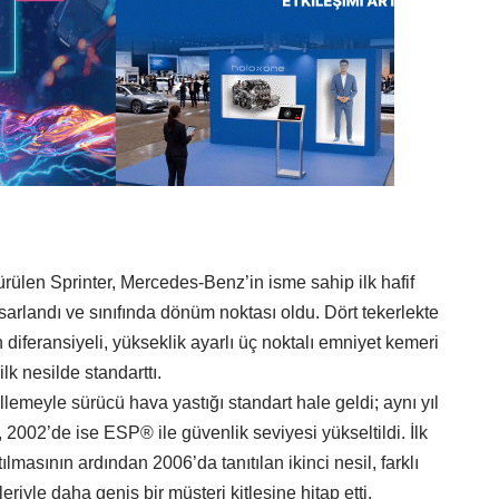
ülen Sprinter, Mercedes-Benz’in isme sahip ilk hafif
tasarlandı ve sınıfında dönüm noktası oldu. Dört tekerlekte
n diferansiyeli, yükseklik ayarlı üç noktalı emniyet kemeri
ilk nesilde standarttı.
lemeyle sürücü hava yastığı standart hale geldi; aynı yıl
2002’de ise ESP® ile güvenlik seviyesi yükseltildi. İlk
lmasının ardından 2006’da tanıtılan ikinci nesil, farklı
yle daha geniş bir müşteri kitlesine hitap etti.