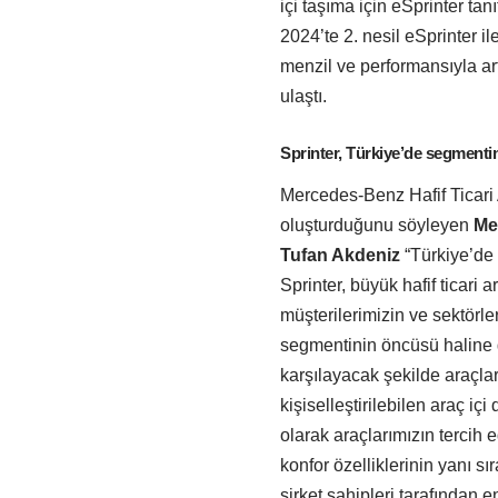
içi taşıma için eSprinter tanıt
2024’te 2. nesil eSprinter il
menzil ve performansıyla art
ulaştı.
Sprinter, Türkiye’de segmentin
Mercedes-Benz Hafif Ticari A
oluşturduğunu söyleyen
Me
Tufan Akdeniz
“Türkiye’de 
Sprinter, büyük hafif ticari 
müşterilerimizin ve sektörle
segmentinin öncüsü haline get
karşılayacak şekilde araçlar
kişiselleştirilebilen araç 
olarak araçlarımızın tercih
konfor özelliklerinin yanı s
şirket sahipleri tarafından 