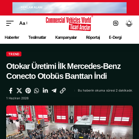
Aa
Haberler
Teslimatlar
Kampanyalar
Röportaj
E-Dergi
TREND
Otokar Üretimi İlk Mercedes-Benz
Conecto Otobüs Banttan İndi
Bu haberin okuma süresi 2 dakikadır.
1 Haziran 2026