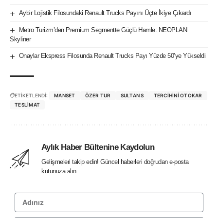
Aybir Lojistik Filosundaki Renault Trucks Payını Üçte İkiye Çıkardı
Metro Turizm’den Premium Segmentte Güçlü Hamle: NEOPLAN
Skyliner
Onaylar Ekspress Filosunda Renault Trucks Payı Yüzde 50’ye Yükseldi
ETİKETLENDİ:
MANSET
ÖZER TUR
SULTAN S
TERCIHINI OTOKAR
TESLIMAT
Aylık Haber Bültenine Kaydolun
Gelişmeleri takip edin! Güncel haberleri doğrudan e-posta
kutunuza alın.