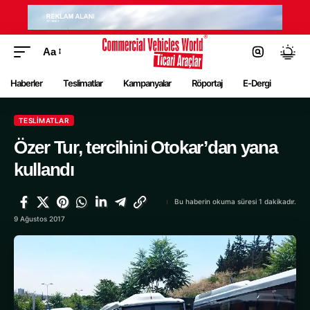
Aa
Haberler
Teslimatlar
Kampanyalar
Röportaj
E-Dergi
TESLIMATLAR
Özer Tur, tercihini Otokar’dan yana
kullandı
Bu haberin okuma süresi 1 dakikadır.
9 Ağustos 2017