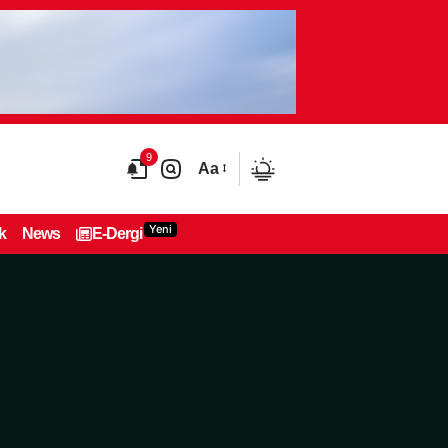
9
Aa
Yeni
k
News
E-Dergi