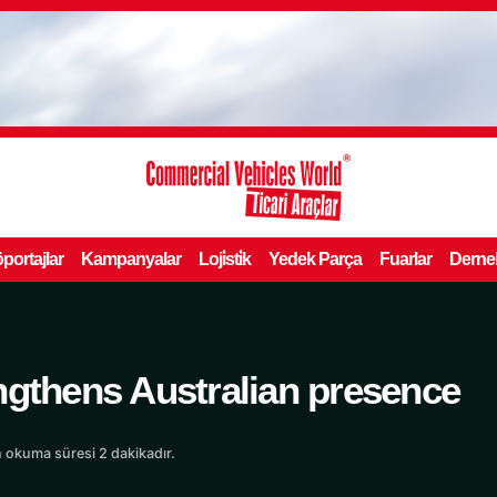
portajlar
Kampanyalar
Loji̇sti̇k
Yedek Parça
Fuarlar
Derne
ngthens Australian presence
 okuma süresi 2 dakikadır.