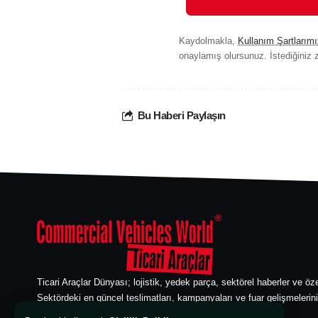
Kaydolmakla,
Kullanım Şartlarımı
onaylamış olursunuz. İstediğiniz z
Bu Haberi Paylaşın
Ticari Araçlar Dünyası; lojistik, yedek parça, sektörel haberler ve öze
Sektördeki en güncel teslimatları, kampanyaları ve fuar gelişmelerini
edebilirsiniz. Ticari araç sektörünün güvenilir bilgi kaynağı.