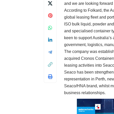
and we are looking forward 
According to Folkard, the 
global leasing fleet and por
ISO bulk liquid, powder and
and specialised container ty
keen to support Australia’s 
government, logistics, manu
The company was establish
acquired Cronos Containers
leasing activities into Sea
Seaco has been strengthenin
representation in Perth, ne
Seaco/HNA brand, whilst me
business relationships.