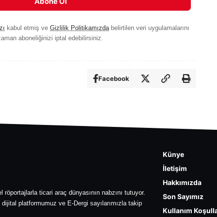
Abone Ol
zı
kabul etmiş ve
Gizlilik Politikamızda
belirtilen veri uygulamalarını
aman aboneliğinizi iptal edebilirsiniz.
Facebook
Künye
İletişim
Hakkımızda
l röportajlarla ticari araç dünyasının nabzını tutuyor.
Son Sayımız
 dijital platformumuz ve E-Dergi sayılarımızla takip
Kullanım Koşulla