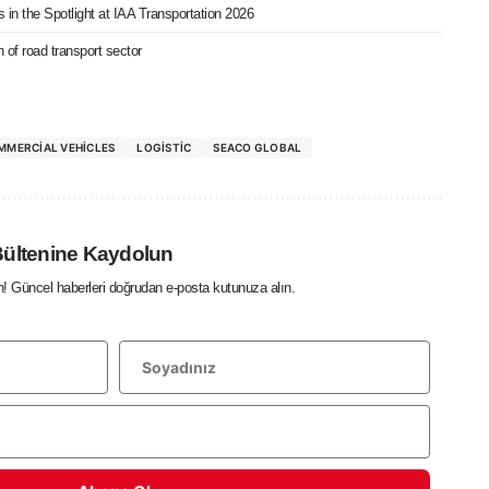
 in the Spotlight at IAA Transportation 2026
 of road transport sector
MMERCIAL VEHICLES
LOGISTIC
SEACO GLOBAL
Bültenine Kaydolun
in! Güncel haberleri doğrudan e-posta kutunuza alın.