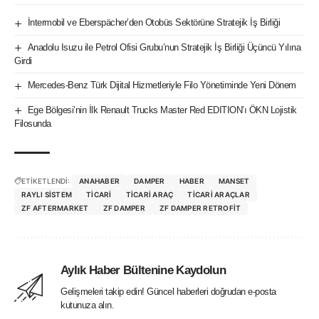
İntermobil ve Eberspächer’den Otobüs Sektörüne Stratejik İş Birliği
Anadolu Isuzu ile Petrol Ofisi Grubu’nun Stratejik İş Birliği Üçüncü Yılına
Girdi
Mercedes-Benz Türk Dijital Hizmetleriyle Filo Yönetiminde Yeni Dönem
Ege Bölgesi’nin İlk Renault Trucks Master Red EDITION’ı ÖKN Lojistik
Filosunda
ETİKETLENDİ:
ANAHABER
DAMPER
HABER
MANSET
RAYLI SISTEM
TICARI
TICARI ARAÇ
TICARI ARAÇLAR
ZF AFTERMARKET
ZF DAMPER
ZF DAMPER RETROFIT
Aylık Haber Bültenine Kaydolun
Gelişmeleri takip edin! Güncel haberleri doğrudan e-posta
kutunuza alın.