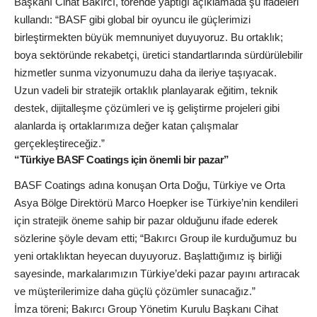
Başkanı Cihat Bakırcı, törende yaptığı açıklamada şu ifadeleri
kullandı: “BASF gibi global bir oyuncu ile güçlerimizi
birleştirmekten büyük memnuniyet duyuyoruz. Bu ortaklık;
boya sektöründe rekabetçi, üretici standartlarında sürdürülebilir
hizmetler sunma vizyonumuzu daha da ileriye taşıyacak.
Uzun vadeli bir stratejik ortaklık planlayarak eğitim, teknik
destek, dijitalleşme çözümleri ve iş geliştirme projeleri gibi
alanlarda iş ortaklarımıza değer katan çalışmalar
gerçekleştireceğiz.”
“Türkiye BASF Coatings için önemli bir pazar”
BASF Coatings adına konuşan Orta Doğu, Türkiye ve Orta
Asya Bölge Direktörü Marco Hoepker ise Türkiye’nin kendileri
için stratejik öneme sahip bir pazar olduğunu ifade ederek
sözlerine şöyle devam etti; “Bakırcı Group ile kurduğumuz bu
yeni ortaklıktan heyecan duyuyoruz. Başlattığımız iş birliği
sayesinde, markalarımızın Türkiye’deki pazar payını artıracak
ve müşterilerimize daha güçlü çözümler sunacağız.”
İmza töreni; Bakırcı Group Yönetim Kurulu Başkanı Cihat