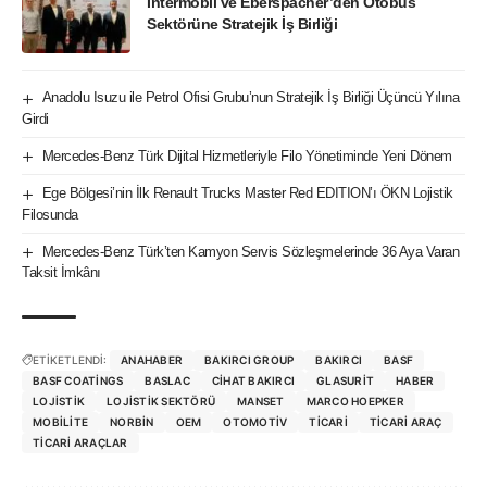
İntermobil ve Eberspächer’den Otobüs
Sektörüne Stratejik İş Birliği
Anadolu Isuzu ile Petrol Ofisi Grubu’nun Stratejik İş Birliği Üçüncü Yılına
Girdi
Mercedes-Benz Türk Dijital Hizmetleriyle Filo Yönetiminde Yeni Dönem
Ege Bölgesi’nin İlk Renault Trucks Master Red EDITION’ı ÖKN Lojistik
Filosunda
Mercedes-Benz Türk’ten Kamyon Servis Sözleşmelerinde 36 Aya Varan
Taksit İmkânı
ETİKETLENDİ:
ANAHABER
BAKIRCI GROUP
BAKIRCI
BASF
BASF COATINGS
BASLAC
CIHAT BAKIRCI
GLASURIT
HABER
LOJISTIK
LOJISTIK SEKTÖRÜ
MANSET
MARCO HOEPKER
MOBILITE
NORBIN
OEM
OTOMOTIV
TICARI
TICARI ARAÇ
TICARI ARAÇLAR