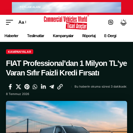
Aa
Haberler
Teslimatlar
Kampanyalar
Röportaj
E-Dergi
KAMPANYALAR
FIAT Professional’dan 1 Milyon TL’ye
Varan Sıfır Faizli Kredi Fırsatı
Bu haberin okuma süresi 3 dakikadır.
8 Temmuz 2026