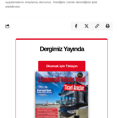
uygulamalarını onaylamış olursunuz. İstediğiniz zaman aboneliğinizi iptal
edebilirsiniz.
Dergimiz Yayında
Okumak için Tıklayın