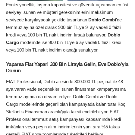
Fonksiyonellik, taşıma kapasitesi ve güvenlik açısından en üst
seviyeyi sunan ve müşteri gereksinimlerini maksimum
seviyede karşılayacak şekilde tasarlanan
Doblo Combi
’de
temmuz ayına özel olarak 900 bin TL’ye 9 ay vadeli 0 faizli
kredi veya 100 bin TL nakit indirim fırsatı bulunuyor.
Doblo
Cargo
modelinde ise 900 bin TL’ye 6 ay vadeli 0 faizli kredi
veya 100 bin TL nakit indirim olanağı sunuluyor.
Yaparsa Fiat Yapar! 300 Bin Lirayla Gelin, Eve Doblo’yla
Dönün
FIAT Professional, Doblo ailesinde 300.000 TL peşinat ile 48
aya varan vade seçenekleri sunan finansman kampanyasına
temmuz ayında da devam ediyor. Doblo Combi ve Doblo
Cargo modellerinde geçerli olan kampanyada kalan tutar Koç
Stellantis Finansman aracılığıyla taksitlendirilebiliyor. FIAT
Professional temmuz satış kampanyası kapsamında kredi
imkânları veya peşin alım indirimlerinin yanı sıra %5 takas
desteği FIAT showroomlarında tüketicileri bekliyor.