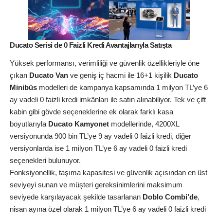
Ducato Serisi de 0 Faizli Kredi Avantajlarıyla Satışta
Yüksek performansı, verimliliği ve güvenlik özellikleriyle öne
çıkan
Ducato Van
ve geniş iç hacmi ile 16+1 kişilik
Ducato
Minibüs
modelleri de kampanya kapsamında 1 milyon TL’ye 6
ay vadeli 0 faizli kredi imkânları ile satın alınabiliyor. Tek ve çift
kabin gibi gövde seçeneklerine ek olarak farklı kasa
boyutlarıyla
Ducato Kamyonet
modellerinde, 4200XL
versiyonunda 900 bin TL’ye 9 ay vadeli 0 faizli kredi, diğer
versiyonlarda ise 1 milyon TL’ye 6 ay vadeli 0 faizli kredi
seçenekleri bulunuyor.
Fonksiyonellik, taşıma kapasitesi ve güvenlik açısından en üst
seviyeyi sunan ve müşteri gereksinimlerini maksimum
seviyede karşılayacak şekilde tasarlanan
Doblo Combi’de
,
nisan ayına özel olarak 1 milyon TL’ye 6 ay vadeli 0 faizli kredi