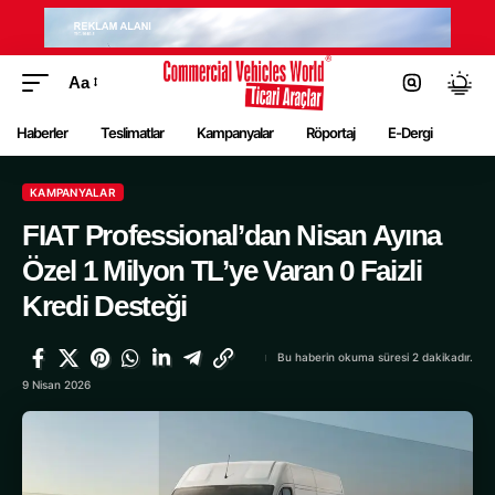
Aa
Haberler
Teslimatlar
Kampanyalar
Röportaj
E-Dergi
KAMPANYALAR
FIAT Professional’dan Nisan Ayına
Özel 1 Milyon TL’ye Varan 0 Faizli
Kredi Desteği
Bu haberin okuma süresi 2 dakikadır.
9 Nisan 2026