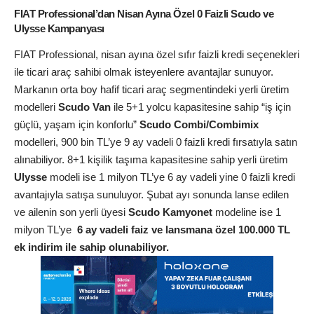
FIAT Professional’dan Nisan Ayına Özel 0 Faizli Scudo ve
Ulysse Kampanyası
FIAT Professional, nisan ayına özel sıfır faizli kredi seçenekleri
ile ticari araç sahibi olmak isteyenlere avantajlar sunuyor.
Markanın orta boy hafif ticari araç segmentindeki yerli üretim
modelleri
Scudo Van
ile 5+1 yolcu kapasitesine sahip “iş için
güçlü, yaşam için konforlu”
Scudo Combi/Combimix
modelleri, 900 bin TL’ye 9 ay vadeli 0 faizli kredi fırsatıyla satın
alınabiliyor. 8+1 kişilik taşıma kapasitesine sahip yerli üretim
Ulysse
modeli ise 1 milyon TL’ye 6 ay vadeli yine 0 faizli kredi
avantajıyla satışa sunuluyor. Şubat ayı sonunda lanse edilen
ve ailenin son yerli üyesi
Scudo Kamyonet
modeline ise 1
milyon TL’ye
6 ay vadeli faiz ve lansmana özel 100.000 TL
ek indirim ile sahip olunabiliyor.