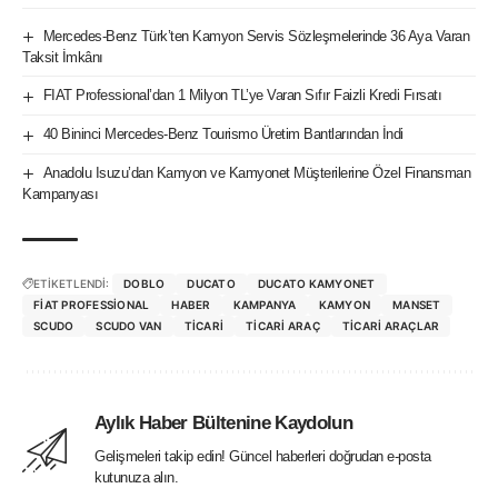
Mercedes-Benz Türk’ten Kamyon Servis Sözleşmelerinde 36 Aya Varan
Taksit İmkânı
FIAT Professional’dan 1 Milyon TL’ye Varan Sıfır Faizli Kredi Fırsatı
40 Bininci Mercedes-Benz Tourismo Üretim Bantlarından İndi
Anadolu Isuzu’dan Kamyon ve Kamyonet Müşterilerine Özel Finansman
Kampanyası
ETİKETLENDİ:
DOBLO
DUCATO
DUCATO KAMYONET
FIAT PROFESSIONAL
HABER
KAMPANYA
KAMYON
MANSET
SCUDO
SCUDO VAN
TICARI
TICARI ARAÇ
TICARI ARAÇLAR
Aylık Haber Bültenine Kaydolun
Gelişmeleri takip edin! Güncel haberleri doğrudan e-posta
kutunuza alın.