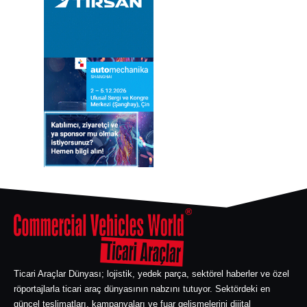
Ticari Araçlar Dünyası; lojistik, yedek parça, sektörel haberler ve özel
röportajlarla ticari araç dünyasının nabzını tutuyor. Sektördeki en
güncel teslimatları, kampanyaları ve fuar gelişmelerini dijital