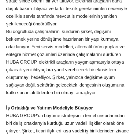
stratejisinde önemli bir yer tutuyor. Elektrikli araçların daha
düşük bakım ihtiyacı ve farklı teknik gereksinimleri nedeniyle
özellikle servis tarafında mevcut iş modellerinin yeniden
şekilleneceği öngörülüyor.
Bu doğrultuda çalışmalarını sürdüren şirket, değişimi
beklemek yerine dönüşüme hazırlanan bir yapı kurmaya
odaklanıyor. Yeni servis modelleri, alternatif ürün grupları ve
entegre hizmet çözümleri üzerinde çalışmalarını sürdüren
HUBA GROUP, elektrikli araçların yaygınlaşmasıyla ortaya
çıkacak yeni ihtiyaçlara yanıt verebilecek bir ekosistem
oluşturmayı hedefliyor. Şirket, yalnızca değişime uyum
sağlayan değil, sektörün gelecekteki dengesinin oluşumuna
katkı sunan aktörlerden biri olmayı amaçlıyor.
İş Ortaklığı ve Yatırım Modeliyle Büyüyor
HUBA GROUP’un büyüme stratejisinin temel unsurlarından
biri de iş ortaklarıyla kurduğu uzun vadeli ilişkiler olarak öne
çıkıyor. Şirket, ticari ilişkileri kısa vadeli iş birliklerinden ziyade