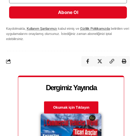
Abone Ol
Kaydolmakla,
Kullanım Şartlarımızı
kabul etmiş ve
Gizlilik Politikamızda
belirtilen veri
uygulamalarını onaylamış olursunuz. İstediğiniz zaman aboneliğinizi iptal
edebilirsiniz.
Dergimiz Yayında
Okumak için Tıklayın