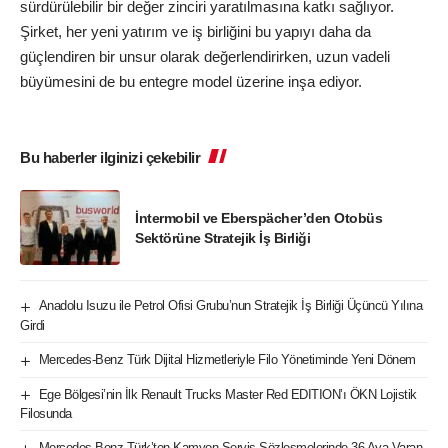
sürdürülebilir bir değer zinciri yaratılmasına katkı sağlıyor.
Şirket, her yeni yatırım ve iş birliğini bu yapıyı daha da
güçlendiren bir unsur olarak değerlendirirken, uzun vadeli
büyümesini de bu entegre model üzerine inşa ediyor.
Bu haberler ilginizi çekebilir
İntermobil ve Eberspächer’den Otobüs
Sektörüne Stratejik İş Birliği
Anadolu Isuzu ile Petrol Ofisi Grubu’nun Stratejik İş Birliği Üçüncü Yılına
Girdi
Mercedes-Benz Türk Dijital Hizmetleriyle Filo Yönetiminde Yeni Dönem
Ege Bölgesi’nin İlk Renault Trucks Master Red EDITION’ı ÖKN Lojistik
Filosunda
Mercedes-Benz Türk’ten Kamyon Servis Sözleşmelerinde 36 Aya Varan