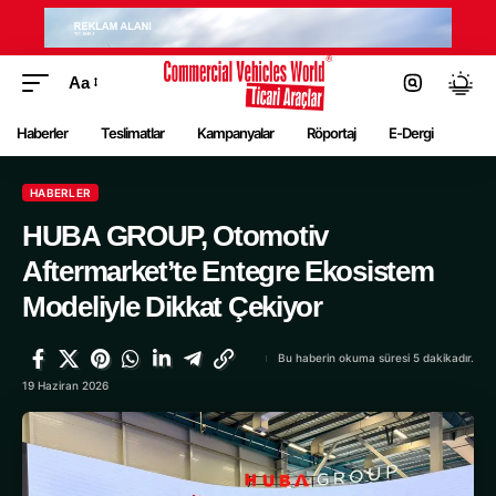
Aa
Haberler
Teslimatlar
Kampanyalar
Röportaj
E-Dergi
HABERLER
HUBA GROUP, Otomotiv
Aftermarket’te Entegre Ekosistem
Modeliyle Dikkat Çekiyor
Bu haberin okuma süresi 5 dakikadır.
19 Haziran 2026