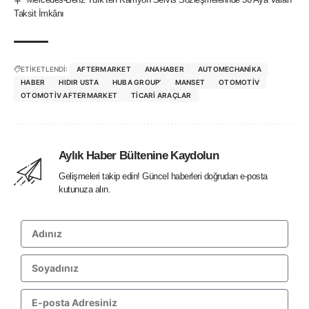
Taksit İmkânı
ETİKETLENDİ:
AFTERMARKET
ANAHABER
AUTOMECHANIKA
HABER
HIDIR USTA
HUBA GROUP’
MANSET
OTOMOTIV
OTOMOTIV AFTERMARKET
TICARI ARAÇLAR
Aylık Haber Bültenine Kaydolun
Gelişmeleri takip edin! Güncel haberleri doğrudan e-posta
kutunuza alın.