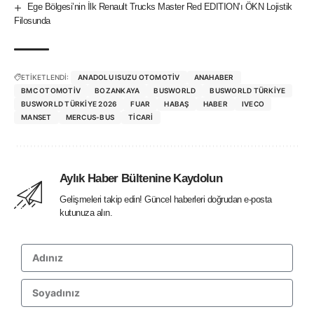
Ege Bölgesi’nin İlk Renault Trucks Master Red EDITION’ı ÖKN Lojistik
Filosunda
ETİKETLENDİ:
ANADOLU ISUZU OTOMOTIV
ANAHABER
BMC OTOMOTIV
BOZANKAYA
BUSWORLD
BUSWORLD TÜRKIYE
BUSWORLD TÜRKIYE 2026
FUAR
HABAŞ
HABER
IVECO
MANSET
MERCUS-BUS
TICARI
Aylık Haber Bültenine Kaydolun
Gelişmeleri takip edin! Güncel haberleri doğrudan e-posta
kutunuza alın.