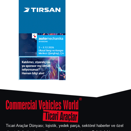
Ticari Araçlar Dünyası; lojistik, yedek parça, sektörel haberler ve özel