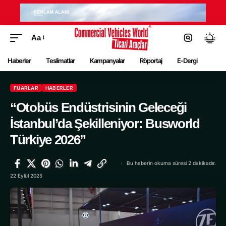
Aa
Haberler
Teslimatlar
Kampanyalar
Röportaj
E-Dergi
FUARLAR
HABERLER
“Otobüs Endüstrisinin Geleceği
İstanbul’da Şekilleniyor: Busworld
Türkiye 2026”
Bu haberin okuma süresi 2 dakikadır.
22 Eylül 2025