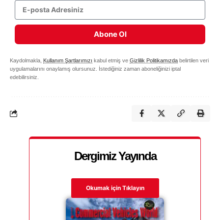
Abone Ol
Kaydolmakla,
Kullanım Şartlarımızı
kabul etmiş ve
Gizlilik Politikamızda
belirtilen veri
uygulamalarını onaylamış olursunuz. İstediğiniz zaman aboneliğinizi iptal
edebilirsiniz.
Dergimiz Yayında
Okumak için Tıklayın