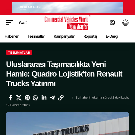
Aa
Haberler
Teslimatlar
Kampanyalar
Röportaj
E-Dergi
TESLIMATLAR
Uluslararası Taşımacılıkta Yeni
Hamle: Quadro Lojistik’ten Renault
Trucks Yatırımı
Bu haberin okuma süresi 2 dakikadır.
12 Haziran 2026