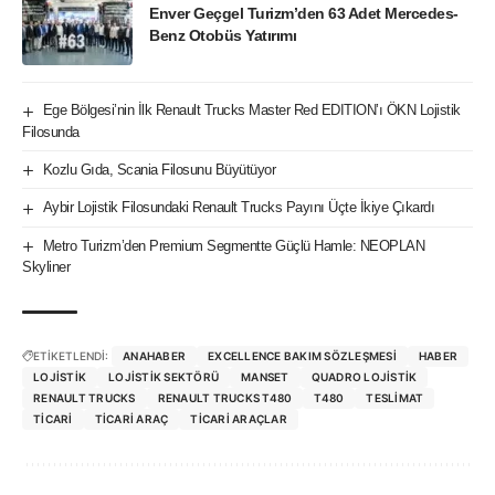
Enver Geçgel Turizm’den 63 Adet Mercedes-
Benz Otobüs Yatırımı
Ege Bölgesi’nin İlk Renault Trucks Master Red EDITION’ı ÖKN Lojistik
Filosunda
Kozlu Gıda, Scania Filosunu Büyütüyor
Aybir Lojistik Filosundaki Renault Trucks Payını Üçte İkiye Çıkardı
Metro Turizm’den Premium Segmentte Güçlü Hamle: NEOPLAN
Skyliner
ETİKETLENDİ:
ANAHABER
EXCELLENCE BAKIM SÖZLEŞMESI
HABER
LOJISTIK
LOJISTIK SEKTÖRÜ
MANSET
QUADRO LOJISTIK
RENAULT TRUCKS
RENAULT TRUCKS T480
T480
TESLIMAT
TICARI
TICARI ARAÇ
TICARI ARAÇLAR