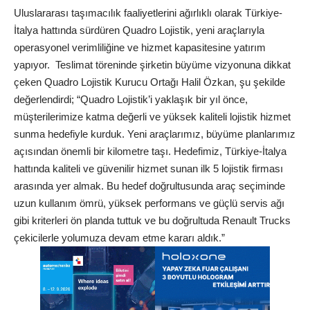
Uluslararası taşımacılık faaliyetlerini ağırlıklı olarak Türkiye-
İtalya hattında sürdüren Quadro Lojistik, yeni araçlarıyla
operasyonel verimliliğine ve hizmet kapasitesine yatırım
yapıyor. Teslimat töreninde şirketin büyüme vizyonuna dikkat
çeken Quadro Lojistik Kurucu Ortağı Halil Özkan, şu şekilde
değerlendirdi; “Quadro Lojistik’i yaklaşık bir yıl önce,
müşterilerimize katma değerli ve yüksek kaliteli lojistik hizmet
sunma hedefiyle kurduk. Yeni araçlarımız, büyüme planlarımız
açısından önemli bir kilometre taşı. Hedefimiz, Türkiye-İtalya
hattında kaliteli ve güvenilir hizmet sunan ilk 5 lojistik firması
arasında yer almak. Bu hedef doğrultusunda araç seçiminde
uzun kullanım ömrü, yüksek performans ve güçlü servis ağı
gibi kriterleri ön planda tuttuk ve bu doğrultuda Renault Trucks
çekicilerle yolumuza devam etme kararı aldık.”