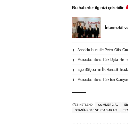
Bu haberler ilginizi çekebilir
İntermobil v
Anadolu Isuzu ile Petrol Ofisi Gru
Mercedes-Benz Türk Dijital Hizm
Ege Bölgesi’nin İlk Renault Tru
Mercedes-Benz Türk’ten Kamyon 
ETİKETLENDİ:
COMMERCIAL
E
SCANIA R500 VE R540 ARACI
TE