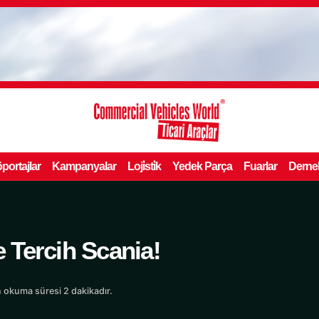
portajlar
Kampanyalar
Loji̇sti̇k
Yedek Parça
Fuarlar
Derne
e Tercih Scania!
 okuma süresi 2 dakikadır.