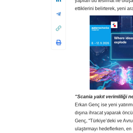
yapılan bu teslimat ile oluş
ettiklerini belirterek, yeni ar
“Scania yakıt verimliliği n
Erkan Genç ise yeni yatırım
dışına ihracat yaparak öncü
Genç, “Türkiye’deki ve Avr
ulaştırmayı hedeflerken, en h