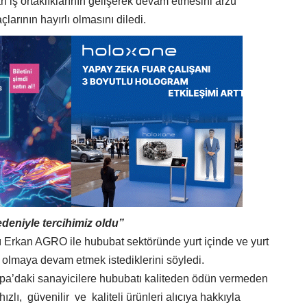
an iş ortaklıklarının gelişerek devam etmesini arzu
açlarının hayırlı olmasını diledi.
edeniyle tercihimiz oldu”
ı Erkan AGRO ile hububat sektöründe yurt içinde ve yurt
 olmaya devam etmek istediklerini söyledi.
upa’daki sanayicilere hububatı kaliteden ödün vermeden
ızlı, güvenilir ve kaliteli ürünleri alıcıya hakkıyla