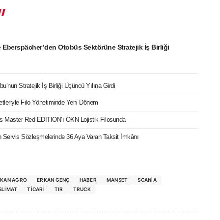
e Eberspächer’den Otobüs Sektörüne Stratejik İş Birliği
bu’nun Stratejik İş Birliği Üçüncü Yılına Girdi
etleriyle Filo Yönetiminde Yeni Dönem
cks Master Red EDITION’ı ÖKN Lojistik Filosunda
Servis Sözleşmelerinde 36 Aya Varan Taksit İmkânı
RKAN AGRO
ERKAN GENÇ
HABER
MANSET
SCANIA
SLIMAT
TICARI
TIR
TRUCK