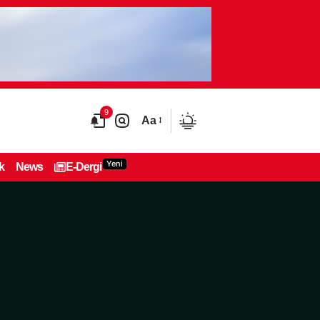
9
Aa
Yeni
k
News
E-Dergi